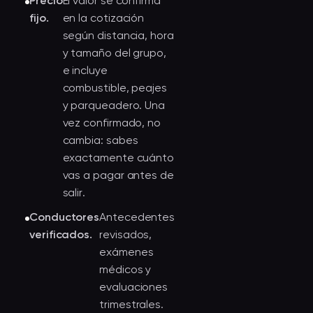
Precio
El valor se confirma
fijo.
en la cotización
según distancia, hora
y tamaño del grupo,
e incluye
combustible, peajes
y parqueadero. Una
vez confirmado, no
cambia: sabes
exactamente cuánto
vas a pagar antes de
salir.
Conductores
Antecedentes
verificados.
revisados,
exámenes
médicos y
evaluaciones
trimestrales.