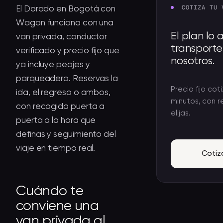
COTIZA TU 
El Dorado en Bogotá con
Wagon funciona con una
El plan lo 
van privada, conductor
transport
verificado y precio fijo que
nosotros.
ya incluye peajes y
parqueadero. Reservas la
Precio fijo c
ida, el regreso o ambos,
minutos, con 
con recogida puerta a
elijas.
puerta a la hora que
definas y seguimiento del
viaje en tiempo real.
Cotiz
Cuándo te
conviene una
van privada al