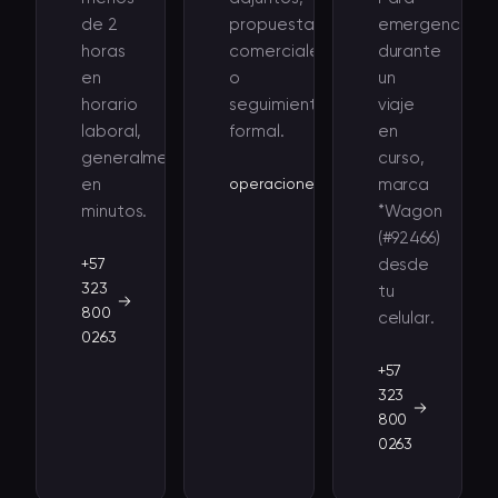
de 2
propuestas
emergencias
horas
comerciales
durante
en
o
un
horario
seguimiento
viaje
laboral,
formal.
en
generalmente
curso,
en
operaciones@wagon.com.co
marca
minutos.
*Wagon
(#92466)
+57
desde
323
tu
800
celular.
0263
+57
323
800
0263