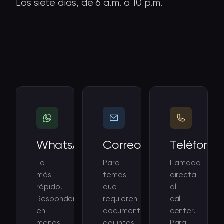
Los siete días, de 6 a.m. a 10 p.m.
WhatsApp
Correo
Teléfono
Lo
Para
Llamada
más
temas
directa
rápido.
que
al
Respondemos
requieren
call
en
documentos
center.
menos
adjuntos,
Para