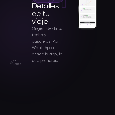
Detalles
de tu
viaje
Origen, destino,
fecha y
pasajeros. Por
WhatsApp o
desde la app, lo
que prefieras.
02
Cotizar