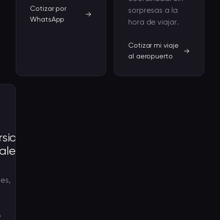
Cotizar por
sorpresas a la
WhatsApp
hora de viajar.
Cotizar mi viaje
al aeropuerto
rsiones
ales
s
es,
o