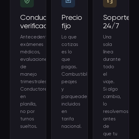
Conductores
Precio
Soporte
verificados
fijo
24/7
Antecedentes,
Lo que
Una
exámenes
cotizas
sola
médicos,
es lo
línea
evaluaciones
que
durante
de
pagas.
todo
manejo
Combustible,
el
trimestrales.
peajes
viaje.
Conductores
y
Si algo
en
parqueaderos
cambia,
planilla,
incluidos
lo
no por
en
resolvemos
turnos
tarifa
antes
sueltos.
nacional.
de
que tu