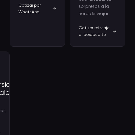
Cotizar por
sorpresas a la
WhatsApp
hora de viajar.
Cotizar mi viaje
al aeropuerto
rsiones
ales
s
es,
o