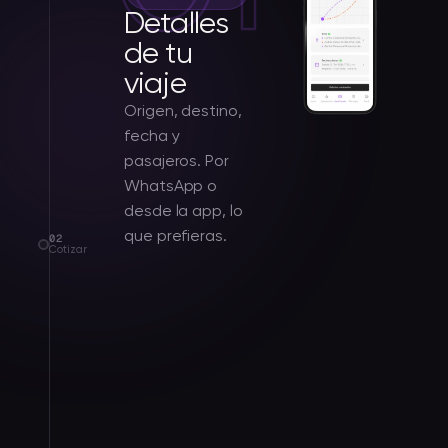
Detalles
de tu
viaje
Origen, destino,
fecha y
pasajeros. Por
WhatsApp o
desde la app, lo
que prefieras.
02
Cotizar