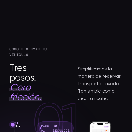
CÓMO RESERVAR TU
VEHÍCULO
Tres
Simplificamos la
pasos.
manera de reservar
transporte privado.
Cero
Tan simple como
fricción.
pedir un café.
01
PASO
30
Plan
·
01
SEGUNDOS