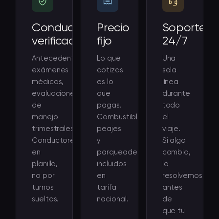
Conductores
Precio
Soporte
verificados
fijo
24/7
Antecedentes,
Lo que
Una
exámenes
cotizas
sola
médicos,
es lo
línea
evaluaciones
que
durante
de
pagas.
todo
manejo
Combustible,
el
trimestrales.
peajes
viaje.
Conductores
y
Si algo
en
parqueaderos
cambia,
planilla,
incluidos
lo
no por
en
resolvemos
turnos
tarifa
antes
sueltos.
nacional.
de
que tu