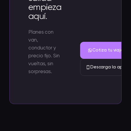
empieza
aquí.
Planes con
van,
conductor y
Cotiza tu viaje
precio fijo. Sin
vueltas, sin
Descarga la app
sorpresas.