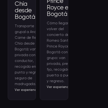
Prince
Chía
Royce en
desde
Bogotá
Bogotá
Cómo llegar y
Transporte
volver del
grupal a Andrés
concierto de
Carne de Res en
Romeo Santos y
Chía desde
Prince Royce en
Bogotá: van
Bogotá con tu
privada con
grupo: van
conductor,
privada, precio
recogida en tu
fijo, recogida
punto y regreso
puerta a puerta
seguro de
y regreso.
madrugada.
Ver experiencia
Ver experiencia