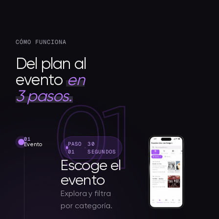
CÓMO FUNCIONA
Del plan al
evento
en
3 pasos.
01
PASO
30
Evento
·
01
SEGUNDOS
Escoge el
evento
Explora y filtra
por categoría.